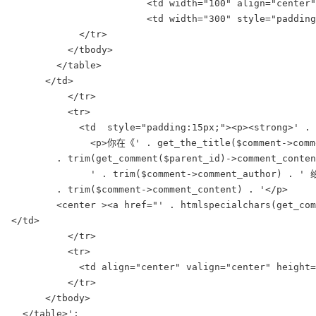
                        <td width="100" align="center"
                        <td width="300" style="pad
            </tr>

          </tbody>

        </table>

      </td>

          </tr>

          <tr>

            <td  style="padding:15px;"><p><strong>' .
              <p>你在《' . get_the_title($comment->comm
        . trim(get_comment($parent_id)->comment_conten
              ' . trim($comment->comment_author) . ' 
        . trim($comment->comment_content) . '</p>

        <center ><a href="' . htmlspecialchars(get_co
</td>

          </tr>

          <tr>

            <td align="center" valign="center" height=
          </tr>

      </tbody>

  </table>';
