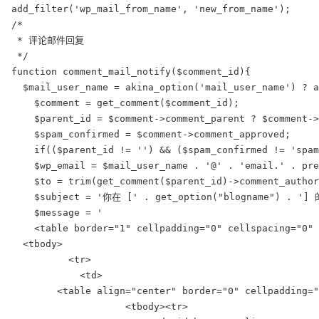
add_filter('wp_mail_from_name', 'new_from_name');

/*

 * 评论邮件回复

 */

function comment_mail_notify($comment_id){

  $mail_user_name = akina_option('mail_user_name') ? a
    $comment = get_comment($comment_id);

    $parent_id = $comment->comment_parent ? $comment->
    $spam_confirmed = $comment->comment_approved;

    if(($parent_id != '') && ($spam_confirmed != 'spam
    $wp_email = $mail_user_name . '@' . 'email.' . pre
    $to = trim(get_comment($parent_id)->comment_author
    $subject = '你在 [' . get_option("blogname") . '
    $message = '

    <table border="1" cellpadding="0" cellspacing="0" 
  <tbody>

          <tr>

            <td>

        <table align="center" border="0" cellpadding="
                    <tbody><tr>
