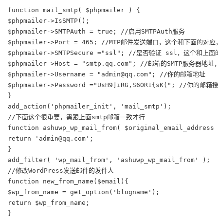
function mail_smtp( $phpmailer ) {

$phpmailer->IsSMTP();

$phpmailer->SMTPAuth = true; //启用SMTPAuth服务

$phpmailer->Port = 465; //MTP邮件发送端口，这个和下面的
$phpmailer->SMTPSecure ="ssl"; //是否验证 ssl，这
$phpmailer->Host = "smtp.qq.com"; //邮箱的SMTP服务器地址
$phpmailer->Username = "admin@qq.com"; //你的邮箱地址

$phpmailer->Password ="UsH9]iRG,S6OR1{sK("; //
}

add_action('phpmailer_init', 'mail_smtp');

//下面这个很重要，需跟上面smtp邮箱一致才行

function ashuwp_wp_mail_from( $original_email_address 
return 'admin@qq.com';

}

add_filter( 'wp_mail_from', 'ashuwp_wp_mail_from' );

//修改WordPress发送邮件的发件人

function new_from_name($email){

$wp_from_name = get_option('blogname');

return $wp_from_name;

}
