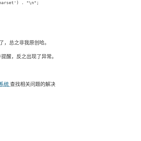
arset') . "\n";

处了，总之非我原创哈。
件提醒，反之出现了异常。
助系统
查找相关问题的解决