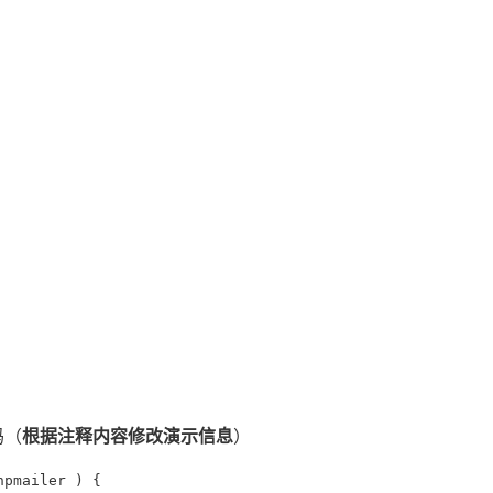
根据注释内容修改演示信息
码（
）
pmailer ) {
