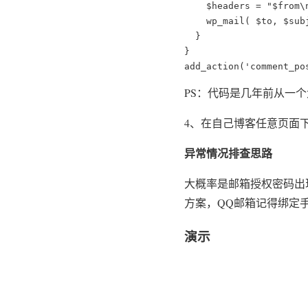
    $headers = "$from\
    wp_mail( $to, $sub
  }

}

add_action('comment_po
PS：代码是几年前从一
4、在自己博客任意页面
异常情况排查思路
大概率是邮箱授权密码出
方案，QQ邮箱记得绑定
演示