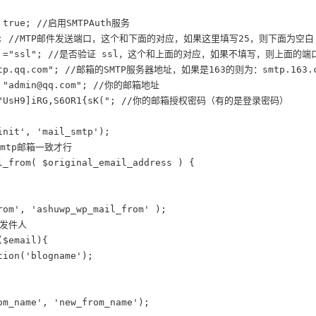
= true; //启用SMTPAuth服务

= 465; //MTP邮件发送端口，这个和下面的对应，如果这里填写25，则下面为空白

cure ="ssl"; //是否验证 ssl，这个和上面的对应，如果不填写，则上面的端口
smtp.qq.com"; //邮箱的SMTP服务器地址，如果是163的则为：smtp.163.c
= "admin@qq.com"; //你的邮箱地址

d ="UsH9]iRG,S6OR1{sK("; //你的邮箱授权密码（有的是登录密码）

nit', 'mail_smtp');

mtp邮箱一致才行

l_from( $original_email_address ) {

rom', 'ashuwp_wp_mail_from' );

发件人

$email){

ion('blogname');

om_name', 'new_from_name');
