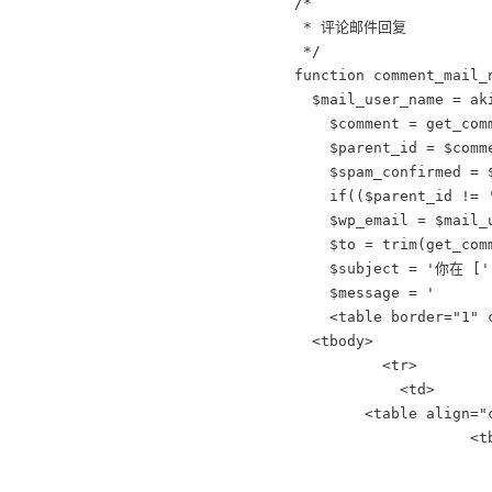
/*

 * 评论邮件回复

 */

function comment_mail_n
  $mail_user_name = ak
    $comment = get_comm
    $parent_id = $comm
    $spam_confirmed = 
    if(($parent_id != 
    $wp_email = $mail_
    $to = trim(get_com
    $subject = '你在 [
    $message = '

    <table border="1" 
  <tbody>

          <tr>

            <td>

        <table align="
                    <tb
                      
                     