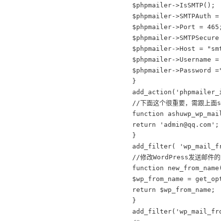
$phpmailer->IsSMTP();

$phpmailer->SMTPAuth 
$phpmailer->Port 
$phpmailer->SMTPSe
$phpmailer->Host = "
$phpmailer->Username 
$phpmailer->Passwor
}

add_action('phpmailer_i
//下面这个很重要，需跟上面s
function ashuwp_wp_mai
return 'admin@qq.com';

}

add_filter( 'wp_mail_f
//修改WordPress发送邮件的
function new_from_name(
$wp_from_name = get_opt
return $wp_from_name;

}

add_filter('wp_mail_fr