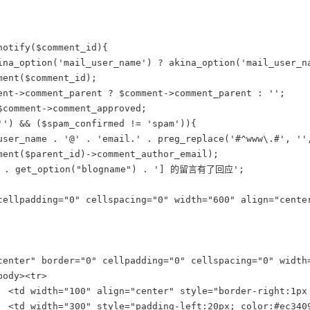
otify($comment_id){

ina_option('mail_user_name') ? akina_option('mail_user_na
ent($comment_id);

ent->comment_parent ? $comment->comment_parent : '';

$comment->comment_approved;

'') && ($spam_confirmed != 'spam')){

user_name . '@' . 'email.' . preg_replace('#^www\.#', '',
ment($parent_id)->comment_author_email);

' . get_option("blogname") . '] 的留言有了回应';

cellpadding="0" cellspacing="0" width="600" align="cente
center" border="0" cellpadding="0" cellspacing="0" width=
ody><tr>

  <td width="100" align="center" style="border-right:1px 
   <td width="300" style="padding-left:20px; color:#