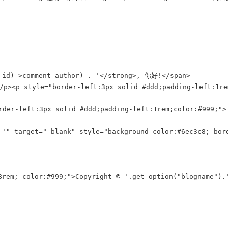
_id)->comment_author) . '</strong>, 你好!</span>

><p style="border-left:3px solid #ddd;padding-left:1rem
er-left:3px solid #ddd;padding-left:1rem;color:#999;">'
. '" target="_blank" style="background-color:#6ec3c8; b
rem; color:#999;">Copyright © '.get_option("blogname").'