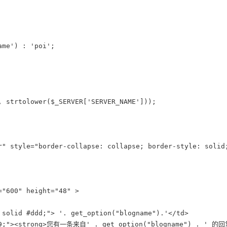
me') : 'poi';

 strtolower($_SERVER['SERVER_NAME']));

r" style="border-collapse: collapse; border-style: solid;
"600" height="48" >

solid #ddd;"> '. get_option("blogname").'</td>

ec3409;"><strong>您有一条来自' . get_option("blogname") . '