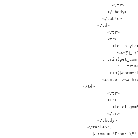
            </tr>

          </tbody>

        </table>

      </td>

          </tr>

          <tr>

            <td  style
              <p>你在《'
        . trim(get_com
              ' . trim
        . trim($commen
        <center ><a hr
</td>

          </tr>

          <tr>

            <td align=
          </tr>

      </tbody>

  </table>';

    $from = "From: \""