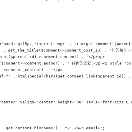
="padding:15px;"><p><strong>' . trim(get_comment($parent
 . get_the_title($comment->comment_post_ID) . '》的留言:</p
ment($parent_id)->comment_content) . '</p><p>

($comment->comment_author) . ' 给你的回复:</p><p style="bord
t->comment_content) . '</p>

ef="' . htmlspecialchars(get_comment_link($parent_id)) 
"center" valign="center" height="38" style="font-size:0.8
 . get_option('blogname') . "\" <$wp_email>";
