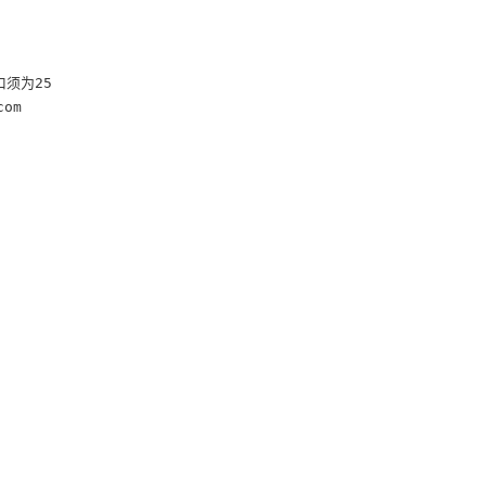
须为25

om
