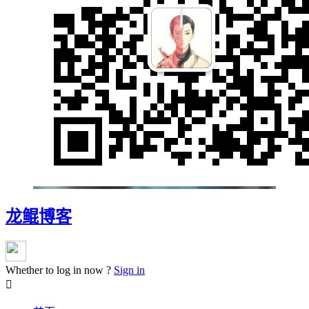
龙鲲博客
Whether to log in now ?
Sign in
