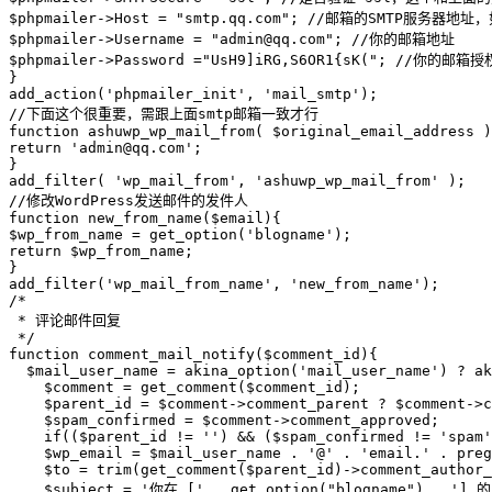
$phpmailer->Host = "smtp.qq.com"; //邮箱的SMTP服务器地址
$phpmailer->Username = "admin@qq.com"; //你的邮箱地址

$phpmailer->Password ="UsH9]iRG,S6OR1{sK("; //你
}

add_action('phpmailer_init', 'mail_smtp');

//下面这个很重要，需跟上面smtp邮箱一致才行

function ashuwp_wp_mail_from( $original_email_address )
return 'admin@qq.com';

}

add_filter( 'wp_mail_from', 'ashuwp_wp_mail_from' );

//修改WordPress发送邮件的发件人

function new_from_name($email){

$wp_from_name = get_option('blogname');

return $wp_from_name;

}

add_filter('wp_mail_from_name', 'new_from_name');

/*

 * 评论邮件回复

 */

function comment_mail_notify($comment_id){

  $mail_user_name = akina_option('mail_user_name') ? ak
    $comment = get_comment($comment_id);

    $parent_id = $comment->comment_parent ? $comment->c
    $spam_confirmed = $comment->comment_approved;

    if(($parent_id != '') && ($spam_confirmed != 'spam'
    $wp_email = $mail_user_name . '@' . 'email.' . preg
    $to = trim(get_comment($parent_id)->comment_author_
    $subject = '你在 [' . get_option("blogname") . ']