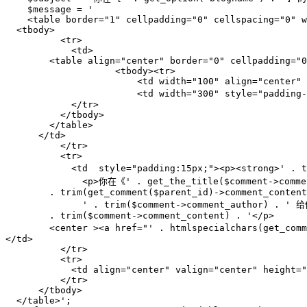
    $message = '

    <table border="1" cellpadding="0" cellspacing="0" w
  <tbody>

          <tr>

            <td>

        <table align="center" border="0" cellpadding="0
                    <tbody><tr>

                        <td width="100" align="center" 
                        <td width="300" style="padd
            </tr>

          </tbody>

        </table>

      </td>

          </tr>

          <tr>

            <td  style="padding:15px;"><p><strong>' . 
              <p>你在《' . get_the_title($comment->comme
        . trim(get_comment($parent_id)->comment_content
              ' . trim($comment->comment_author) . ' 给
        . trim($comment->comment_content) . '</p>

        <center ><a href="' . htmlspecialchars(get_com
</td>

          </tr>

          <tr>

            <td align="center" valign="center" height="
          </tr>

      </tbody>

  </table>';
