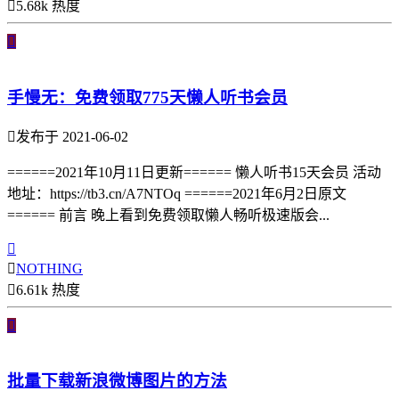

5.68k 热度

手慢无：免费领取775天懒人听书会员

发布于 2021-06-02
======2021年10月11日更新====== 懒人听书15天会员 活动
地址：https://tb3.cn/A7NTOq ======2021年6月2日原文
====== 前言 晚上看到免费领取懒人畅听极速版会...


NOTHING

6.61k 热度

批量下载新浪微博图片的方法