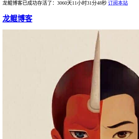
龙鲲博客已成功存活了：3060天11小时31分49秒
订阅本站
龙鲲博客