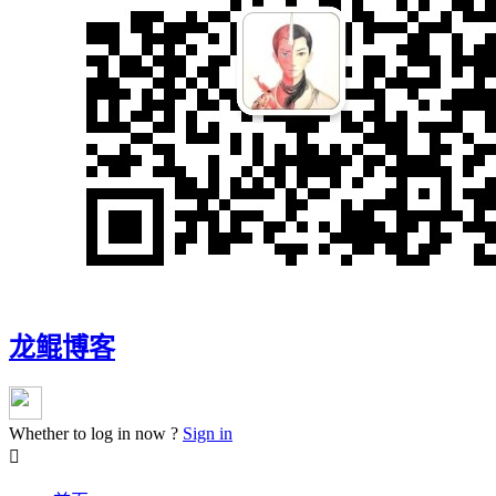
龙鲲博客
Whether to log in now ?
Sign in
