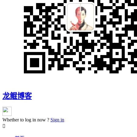
龙鲲博客
Whether to log in now ?
Sign in
