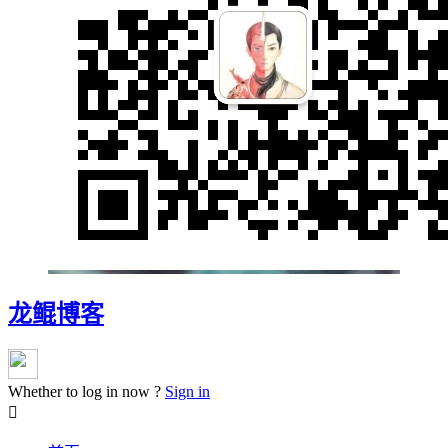
龙鲲博客
Whether to log in now ?
Sign in
