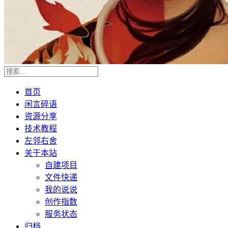
首页
闲言碎语
资源分享
技术教程
左邻右舍
关于本站
自建项目
文件快递
我的说说
创作指数
服务状态
归档