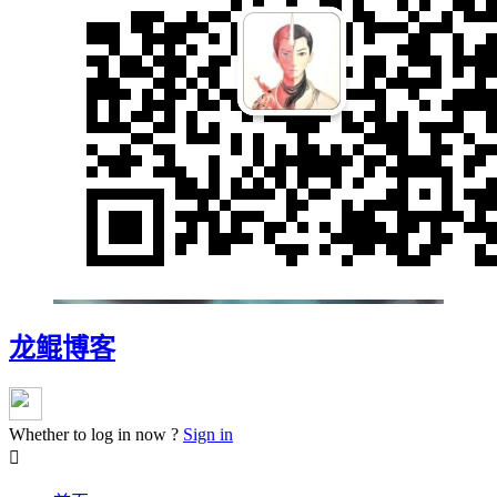
龙鲲博客
Whether to log in now ?
Sign in
