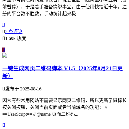
前暂停），于是着手准备换绑事宜，由于使用快接近十年，注
册的平台数不胜数，手动统计起来极...


2 条评论

1.69k 热度

一键生成网页二维码脚本 V1.5（2025年8月21日更
新）

发布于 2025-08-16
因为有些常用网站不需要显示网页二维码，所以更新了鼠标长
按关闭按钮，关闭当前页面或者当前域名的功能： //
==UserScript== // @name 页面二维码...
