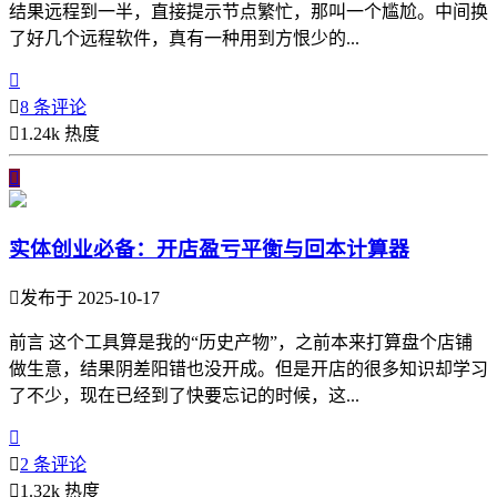
结果远程到一半，直接提示节点繁忙，那叫一个尴尬。中间换
了好几个远程软件，真有一种用到方恨少的...


8 条评论

1.24k 热度

实体创业必备：开店盈亏平衡与回本计算器

发布于 2025-10-17
前言 这个工具算是我的“历史产物”，之前本来打算盘个店铺
做生意，结果阴差阳错也没开成。但是开店的很多知识却学习
了不少，现在已经到了快要忘记的时候，这...


2 条评论

1.32k 热度