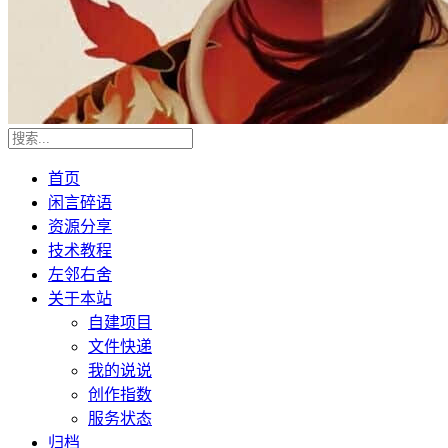
首页
闲言碎语
资源分享
技术教程
左邻右舍
关于本站
自建项目
文件快递
我的说说
创作指数
服务状态
归档