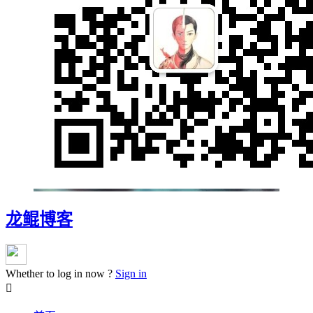
龙鲲博客
Whether to log in now ?
Sign in
