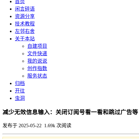
首页
闲言碎语
资源分享
技术教程
左邻右舍
关于本站
自建项目
文件快递
我的说说
创作指数
服务状态
归档
开往
虫洞
减少无效信息输入：关闭订阅号看一看和跳过广告等
发布于 2025-05-22 1.69k 次阅读