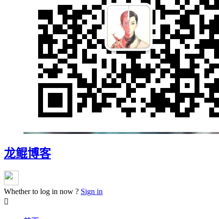
龙鲲博客
Whether to log in now ?
Sign in
