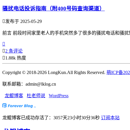
骚扰电话投诉指南（附400号码查询渠道）

发布于 2025-05-29
前言 前段时间家里老人的手机突然多了很多的骚扰电话和骚扰短


2 条评论

1.88k 热度
Copyright © 2018-2026 LongKun.All Rights Reserved.
萌ICP备202
联系邮箱：admin@lklog.cn
龙鲲博客
杜老师说
WordPress
龙鲲博客已成功存活了：3057天23小时30分37秒
订阅本站