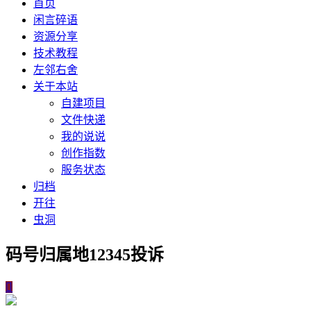
首页
闲言碎语
资源分享
技术教程
左邻右舍
关于本站
自建项目
文件快递
我的说说
创作指数
服务状态
归档
开往
虫洞
码号归属地12345投诉
