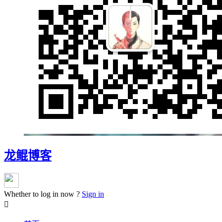
龙鲲博客
Whether to log in now ?
Sign in
