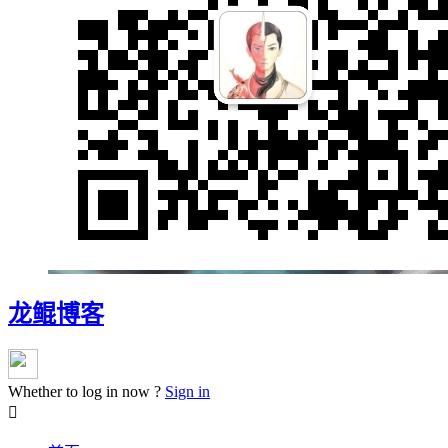
龙鲲博客
Whether to log in now ?
Sign in
