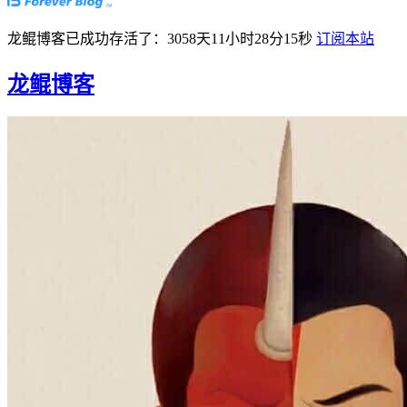
龙鲲博客已成功存活了：3058天11小时28分16秒
订阅本站
龙鲲博客