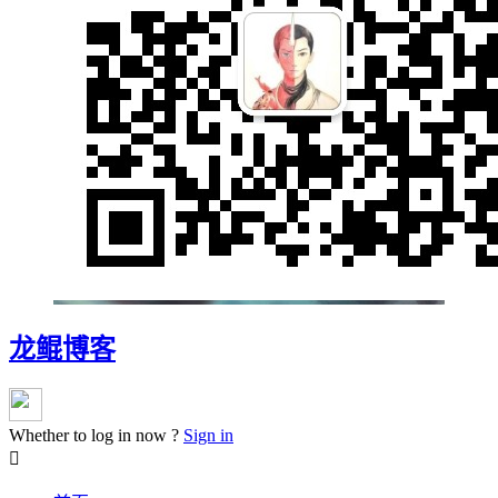
龙鲲博客
Whether to log in now ?
Sign in
