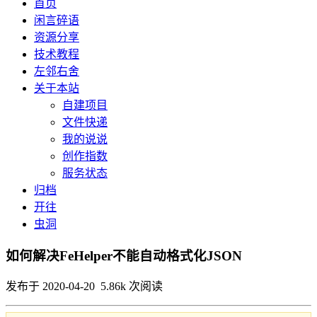
首页
闲言碎语
资源分享
技术教程
左邻右舍
关于本站
自建项目
文件快递
我的说说
创作指数
服务状态
归档
开往
虫洞
如何解决FeHelper不能自动格式化JSON
发布于 2020-04-20 5.86k 次阅读