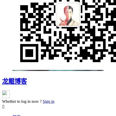
龙鲲博客
Whether to log in now ?
Sign in
