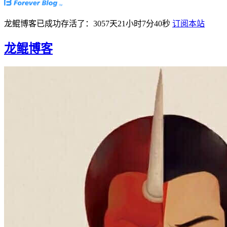
龙鲲博客已成功存活了：3057天21小时7分41秒
订阅本站
龙鲲博客