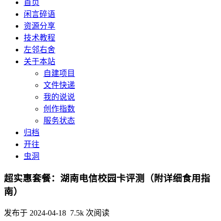
首页
闲言碎语
资源分享
技术教程
左邻右舍
关于本站
自建项目
文件快递
我的说说
创作指数
服务状态
归档
开往
虫洞
超实惠套餐：湖南电信校园卡评测（附详细食用指
南）
发布于 2024-04-18 7.5k 次阅读