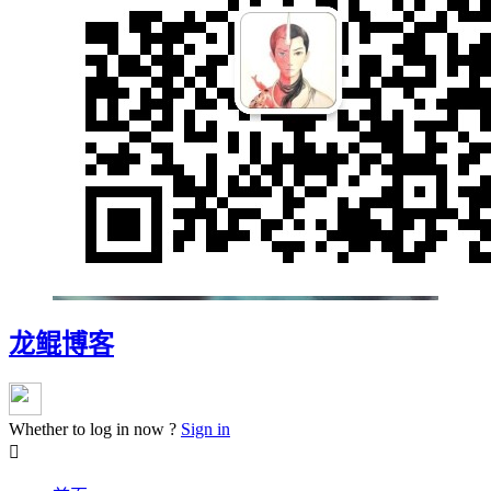
龙鲲博客
Whether to log in now ?
Sign in
