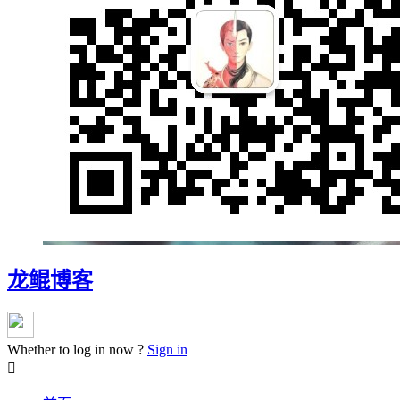
龙鲲博客
Whether to log in now ?
Sign in
