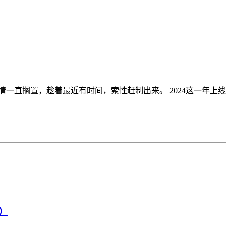
直搁置，趁着最近有时间，索性赶制出来。 2024这一年上线了挺
）