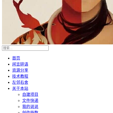
首页
闲言碎语
资源分享
技术教程
左邻右舍
关于本站
自建项目
文件快递
我的说说
创作指数