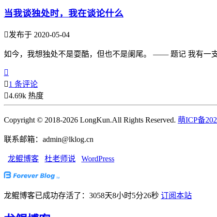
当我谈独处时，我在谈论什么

发布于 2020-05-04
如今，我想独处不是耍酷，但也不是阑尾。 —— 题记 我有一


1 条评论

4.69k 热度
Copyright © 2018-2026 LongKun.All Rights Reserved.
萌ICP备202
联系邮箱：admin@lklog.cn
龙鲲博客
杜老师说
WordPress
龙鲲博客已成功存活了：3058天8小时5分27秒
订阅本站