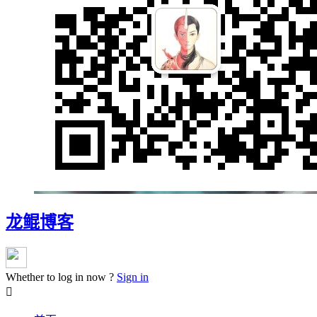
龙鲲博客
Whether to log in now ?
Sign in
