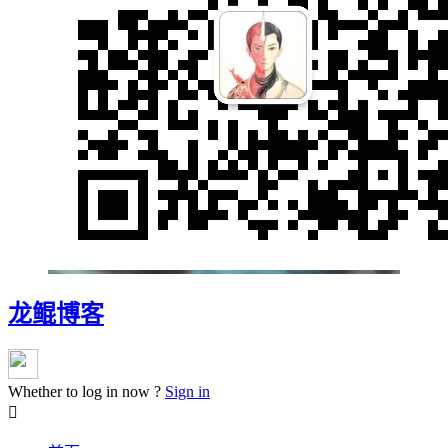
龙鲲博客
Whether to log in now ?
Sign in
