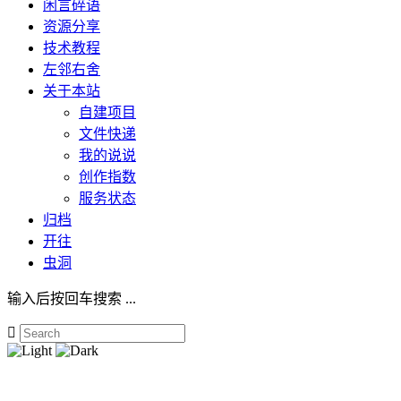
闲言碎语
资源分享
技术教程
左邻右舍
关于本站
自建项目
文件快递
我的说说
创作指数
服务状态
归档
开往
虫洞
输入后按回车搜索 ...
