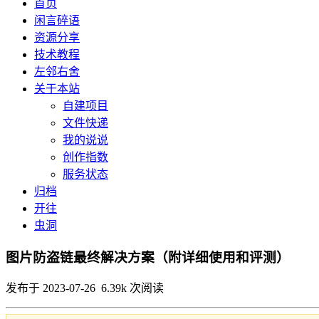
首页
闲言碎语
资源分享
技术教程
左邻右舍
关于本站
自建项目
文件快递
我的说说
创作指数
服务状态
归档
开往
虫洞
图片防盗链最终解决方案（附详细使用和评测）
发布于 2023-07-26 6.39k 次阅读