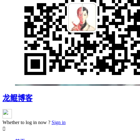
龙鲲博客
Whether to log in now ?
Sign in
