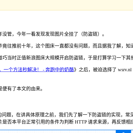
一年没管，今年一看发现发现图片全挂了（防盗链）。
毕竟往推前十年，这个图床一直都没有问题，而且据我了解，知
碰巧当时正值新浪图床大规模开启防盗链，于是打算学习一下其
失效，一个方法秒解决！ - 奔跑中的奶酪
》之后，被迫选择了 wsrv
是便有了本文的由来。
链的问题，在讲具体原理之前，我们先了解一下防盗链的实现，常
是否本平台正常引用的条件为判断 HTTP 请求来源，再反馈相应的