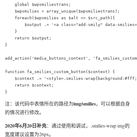
    global $wpsmiliestrans;  

    $wpsmilies = array_unique($wpsmiliestrans);  

    foreach($wpsmilies as $alt => $src_path){  

        $output .= '<a class="add-smily" data-smilies=
    }  

    return $output;  

}  

add_action('media_buttons_context', 'fa_smilies_custom
function fa_smilies_custom_button($context) {  

    $context .= '<style>.smilies-wrap{background:#fff
    return $context;  

}
img/smilies
注：该代码中表情所在的路径为
，可以根据自身
的情况进行修改。
2020年6月20日补充
：通过使用和调试，.smilies-wrap img的
宽度建议设置为26px。