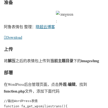
准备
阿鲁表情包 整理：
晓超云博客

Download
上传
解压
当前主题目录
images/img
将
之后的表情包上传到
下的
部署
外观
编辑
在WordPress后台管理页面，点击
-
，找到
function.php
文件，添加下面代码
//输出WordPress表情  

function fa_get_wpsmiliestrans(){  
