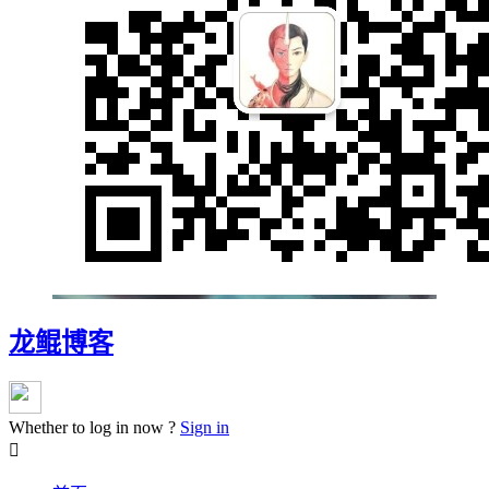
龙鲲博客
Whether to log in now ?
Sign in
