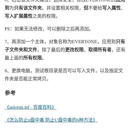
到
只有该文件夹
但
写入属性
为
，并设置相关权限，
不要给
、
写入扩展属性
之类的权限。
PS：如果无法修改，可以删除之后再添加。
只有
7、再添加一个主体，对象名称为EVERYONE，应用到
子文件夹和文件
更改权限
取得所有者
，除了最后的
、
，还有
所有权限
最上面的
。
8、更换电脑，测试根目录是否可以写入文件，以及指定文
件夹是否能正常拷贝。
参考
《autorun.inf - 百度百科》
《怎么防止u盘中毒 防止U盘中毒的6种方法》