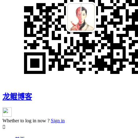
龙鲲博客
Whether to log in now ?
Sign in
