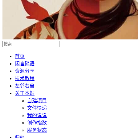
首页
闲言碎语
资源分享
技术教程
左邻右舍
关于本站
自建项目
文件快递
我的说说
创作指数
服务状态
归档