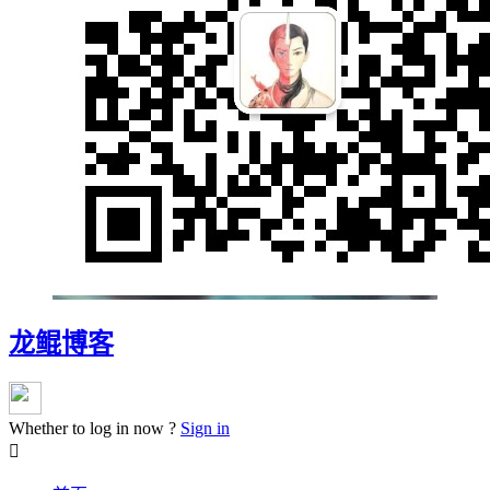
龙鲲博客
Whether to log in now ?
Sign in
