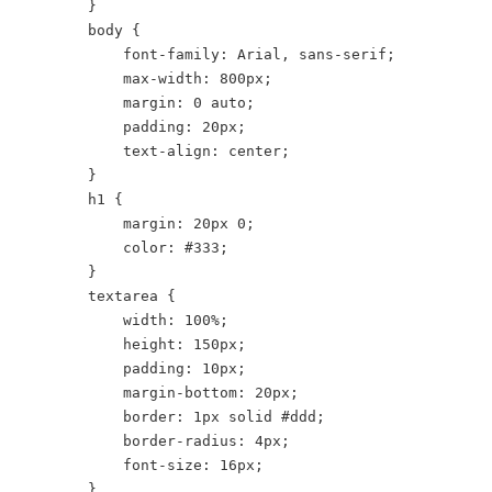
        }

        body {

            font-family: Arial, sans-serif;

            max-width: 800px;

            margin: 0 auto;

            padding: 20px;

            text-align: center;

        }

        h1 {

            margin: 20px 0;

            color: #333;

        }

        textarea {

            width: 100%;

            height: 150px;

            padding: 10px;

            margin-bottom: 20px;

            border: 1px solid #ddd;

            border-radius: 4px;

            font-size: 16px;

        }
