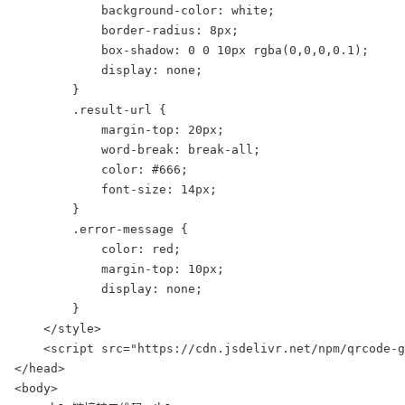
            background-color: white;

            border-radius: 8px;

            box-shadow: 0 0 10px rgba(0,0,0,0.1);

            display: none;

        }

        .result-url {

            margin-top: 20px;

            word-break: break-all;

            color: #666;

            font-size: 14px;

        }

        .error-message {

            color: red;

            margin-top: 10px;

            display: none;

        }

    </style>

    <script src="https://cdn.jsdelivr.net/npm/qrcode-g
</head>

<body>
