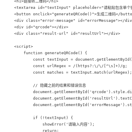
    <h1>链接转二维码</h1>

    <textarea id="textInput" placeholder="请粘贴包含单个
    <button onclick="generateQRCode()">生成二维码</butto
    <div class="error-message" id="errorMessage"></div
    <div id="qrcode"></div>

    <div class="result-url" id="resultUrl"></div>

    <script>

        function generateQRCode() {

            const textInput = document.getElementById(
            const urlRegex = /(https?:\/\/[^\s]+)/g;

            const matches = textInput.match(urlRegex);

            // 隐藏之前的结果和错误信息

            document.getElementById('qrcode').style.di
            document.getElementById('resultUrl').textC
            document.getElementById('errorMessage').st
            if (!textInput) {

                showError('请输入内容');

                return;
