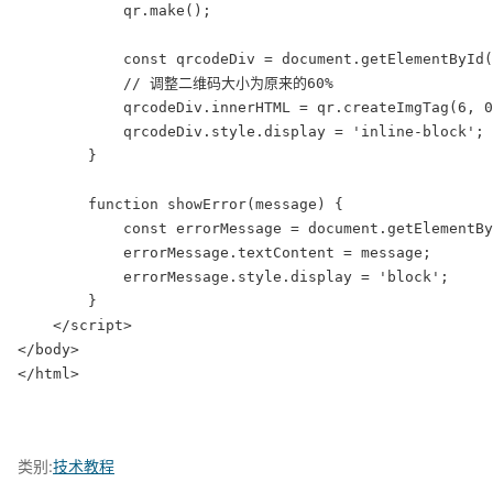
            qr.make();

            const qrcodeDiv = document.getElementById(
            // 调整二维码大小为原来的60%

            qrcodeDiv.innerHTML = qr.createImgTag(6, 0
            qrcodeDiv.style.display = 'inline-block';

        }

        function showError(message) {

            const errorMessage = document.getElementBy
            errorMessage.textContent = message;

            errorMessage.style.display = 'block';

        }

    </script>

</body>

</html>
类别:
技术教程