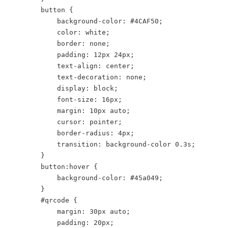
        button {

            background-color: #4CAF50;

            color: white;

            border: none;

            padding: 12px 24px;

            text-align: center;

            text-decoration: none;

            display: block;

            font-size: 16px;

            margin: 10px auto;

            cursor: pointer;

            border-radius: 4px;

            transition: background-color 0.3s;

        }

        button:hover {

            background-color: #45a049;

        }

        #qrcode {

            margin: 30px auto;

            padding: 20px;
