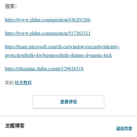
搜索：
https://www.zhihu.com/question/436201266
https://www.zhihu.com/question/517262321
https://learn.microsoft.com/zh-cn/windows/security/identity-
protection/hello-for-business/hello-feature-dynamic-lock
https://zhuanlan.zhihu.com/p/129626318
类别:
技术教程
发表评论
龙鲲博客
返回页首