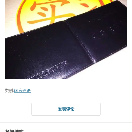
类别:
闲言碎语
发表评论
龙鲲博客