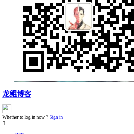
龙鲲博客
Whether to log in now ?
Sign in
