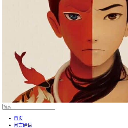
首页
闲言碎语