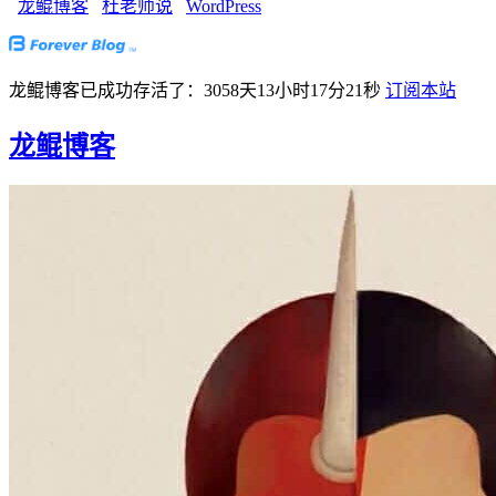
龙鲲博客
杜老师说
WordPress
龙鲲博客已成功存活了：3058天13小时17分22秒
订阅本站
龙鲲博客