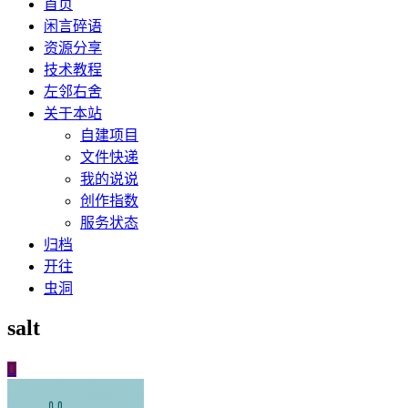
首页
闲言碎语
资源分享
技术教程
左邻右舍
关于本站
自建项目
文件快递
我的说说
创作指数
服务状态
归档
开往
虫洞
salt
