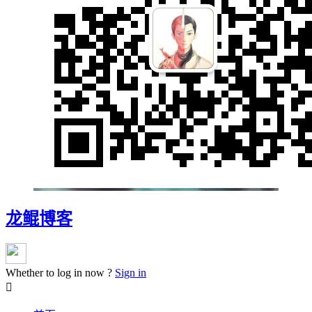
龙鲲博客
Whether to log in now ?
Sign in
