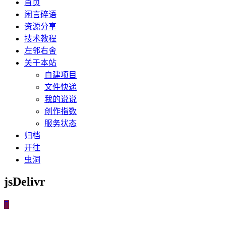
首页
闲言碎语
资源分享
技术教程
左邻右舍
关于本站
自建项目
文件快递
我的说说
创作指数
服务状态
归档
开往
虫洞
jsDelivr
