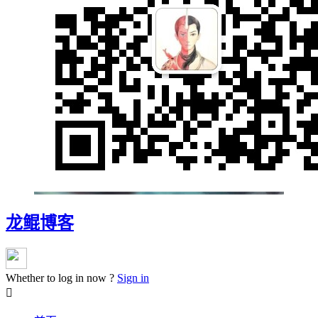
龙鲲博客
Whether to log in now ?
Sign in
