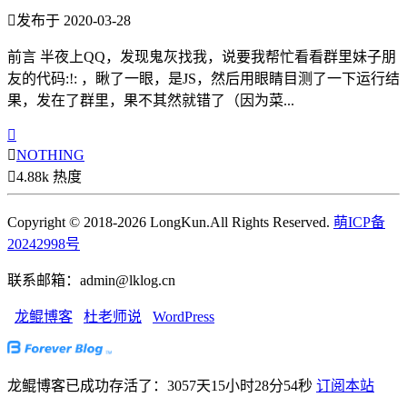

发布于 2020-03-28
前言 半夜上QQ，发现鬼灰找我，说要我帮忙看看群里妹子朋
友的代码:!: ，瞅了一眼，是JS，然后用眼睛目测了一下运行结
果，发在了群里，果不其然就错了（因为菜...


NOTHING

4.88k 热度
Copyright © 2018-2026 LongKun.All Rights Reserved.
萌ICP备
20242998号
联系邮箱：admin@lklog.cn
龙鲲博客
杜老师说
WordPress
龙鲲博客已成功存活了：3057天15小时28分55秒
订阅本站