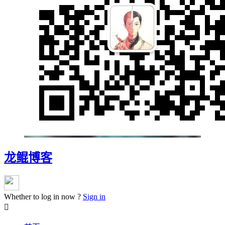
龙鲲博客
Whether to log in now ?
Sign in
