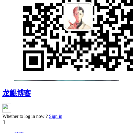
龙鲲博客
Whether to log in now ?
Sign in
