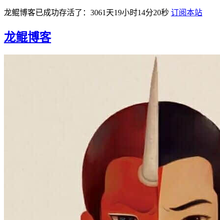
龙鲲博客已成功存活了：3061天19小时14分21秒
订阅本站
龙鲲博客