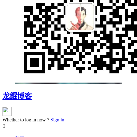
龙鲲博客
Whether to log in now ?
Sign in
