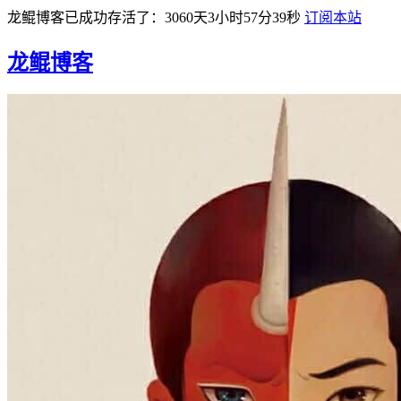
龙鲲博客已成功存活了：3060天3小时57分40秒
订阅本站
龙鲲博客