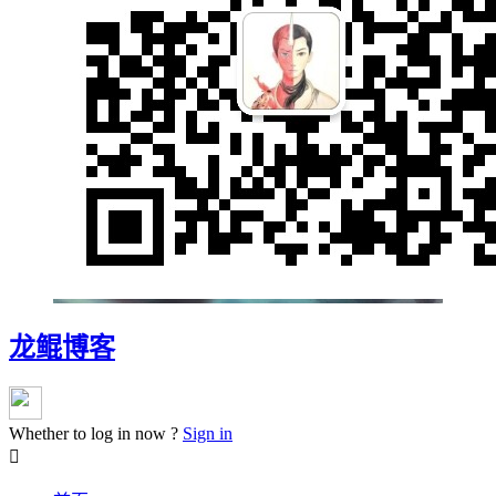
龙鲲博客
Whether to log in now ?
Sign in
