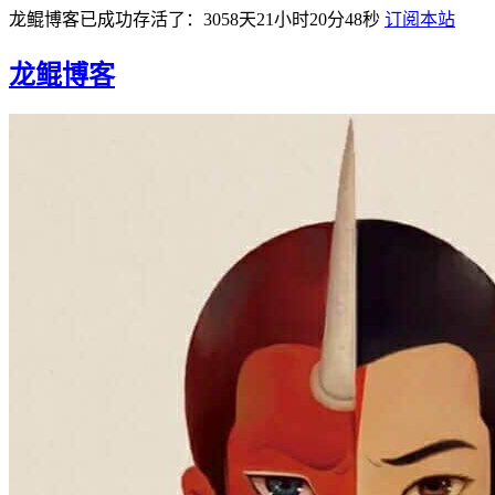
龙鲲博客已成功存活了：3058天21小时20分48秒
订阅本站
龙鲲博客