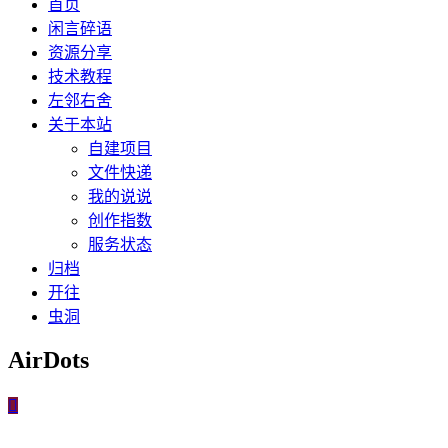
首页
闲言碎语
资源分享
技术教程
左邻右舍
关于本站
自建项目
文件快递
我的说说
创作指数
服务状态
归档
开往
虫洞
AirDots
