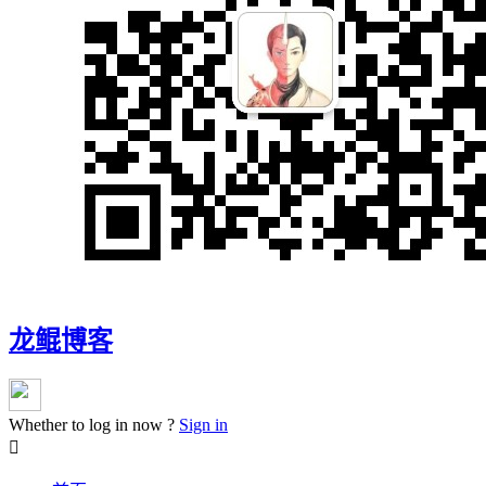
龙鲲博客
Whether to log in now ?
Sign in
