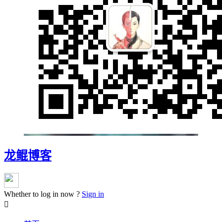
龙鲲博客
Whether to log in now ?
Sign in
