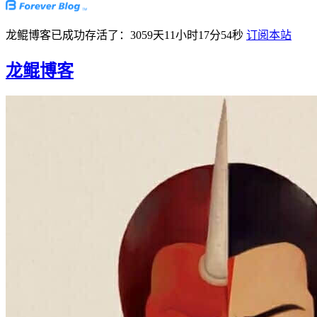
龙鲲博客已成功存活了：3059天11小时17分55秒
订阅本站
龙鲲博客