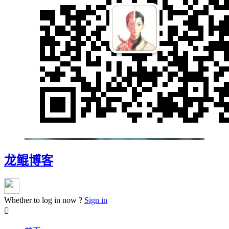
龙鲲博客
Whether to log in now ?
Sign in
