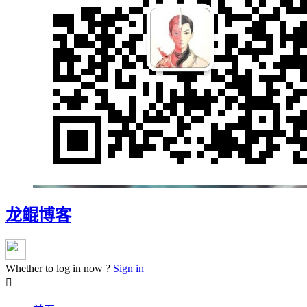
龙鲲博客
Whether to log in now ?
Sign in
