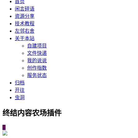
首页
闲言碎语
资源分享
技术教程
左邻右舍
关于本站
自建项目
文件快递
我的说说
创作指数
服务状态
归档
开往
虫洞
终结内容农场插件
