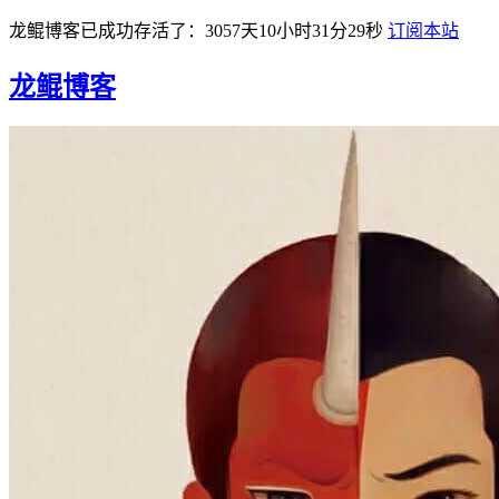
龙鲲博客已成功存活了：3057天10小时31分30秒
订阅本站
龙鲲博客