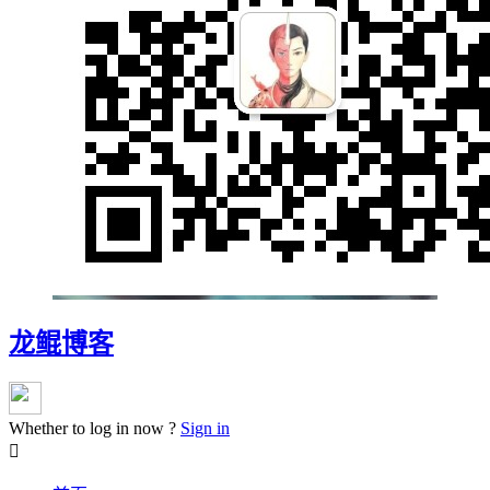
龙鲲博客
Whether to log in now ?
Sign in
