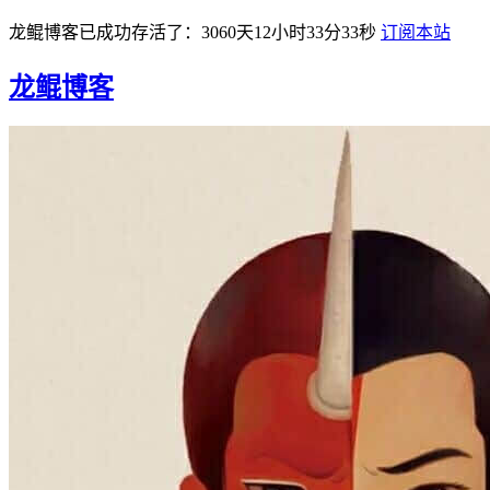
龙鲲博客已成功存活了：3060天12小时33分34秒
订阅本站
龙鲲博客