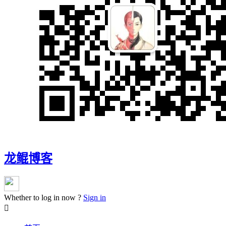
龙鲲博客
Whether to log in now ?
Sign in
