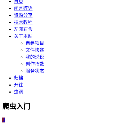
首页
闲言碎语
资源分享
技术教程
左邻右舍
关于本站
自建项目
文件快递
我的说说
创作指数
服务状态
归档
开往
虫洞
爬虫入门
