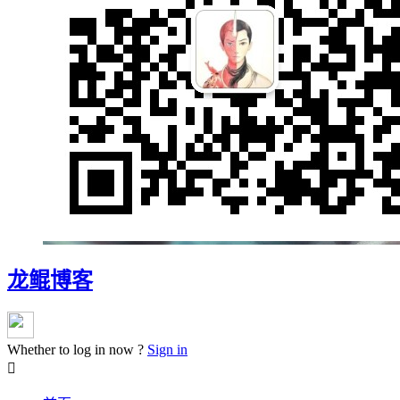
龙鲲博客
Whether to log in now ?
Sign in
