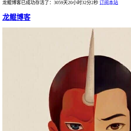
龙鲲博客已成功存活了：3059天20小时32分2秒
订阅本站
龙鲲博客