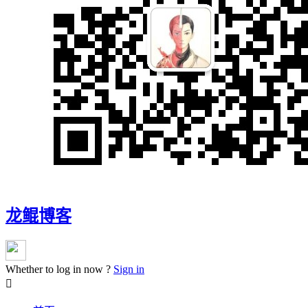
龙鲲博客
Whether to log in now ?
Sign in
