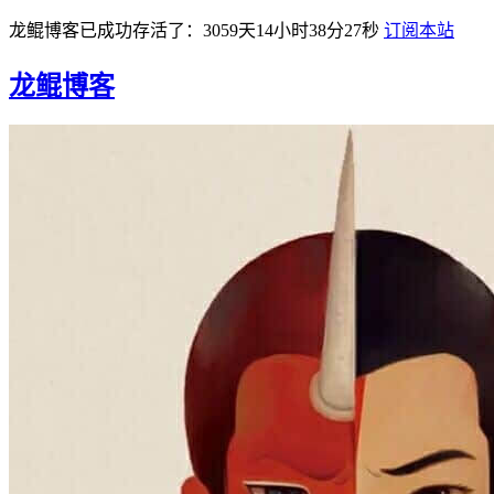
龙鲲博客已成功存活了：3059天14小时38分27秒
订阅本站
龙鲲博客