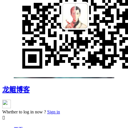
龙鲲博客
Whether to log in now ?
Sign in
