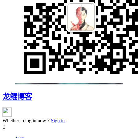
龙鲲博客
Whether to log in now ?
Sign in
