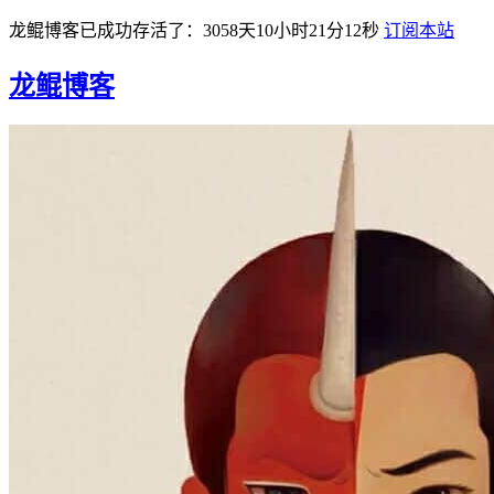
龙鲲博客已成功存活了：3058天10小时21分13秒
订阅本站
龙鲲博客