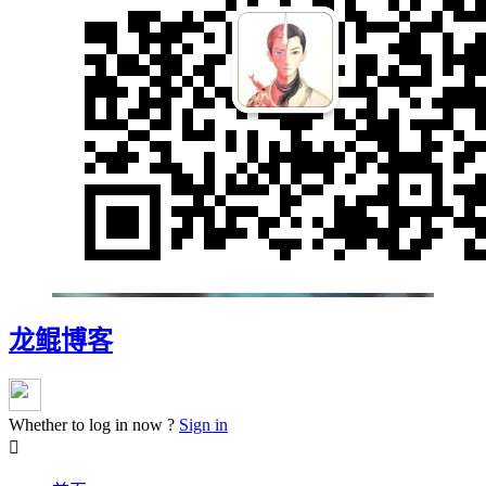
龙鲲博客
Whether to log in now ?
Sign in
