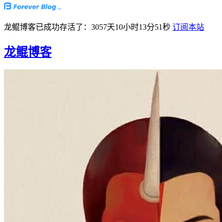
龙鲲博客已成功存活了：3057天10小时13分52秒
订阅本站
龙鲲博客