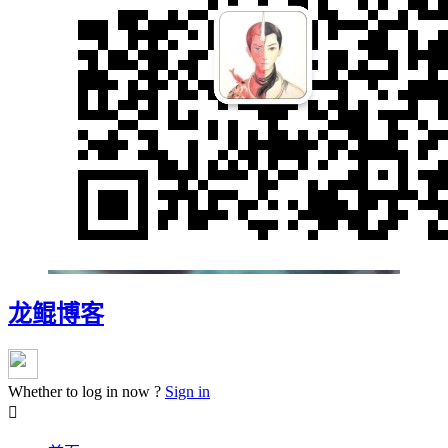
龙鲲博客
Whether to log in now ?
Sign in
