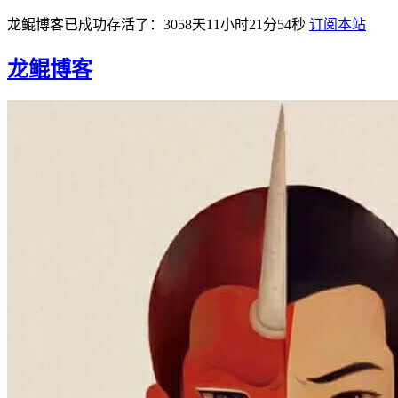
龙鲲博客已成功存活了：3058天11小时21分55秒
订阅本站
龙鲲博客