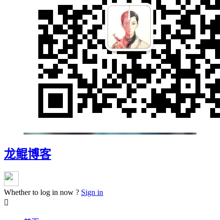
龙鲲博客
Whether to log in now ?
Sign in
