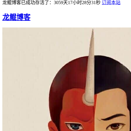
龙鲲博客已成功存活了：3059天17小时28分32秒
订阅本站
龙鲲博客