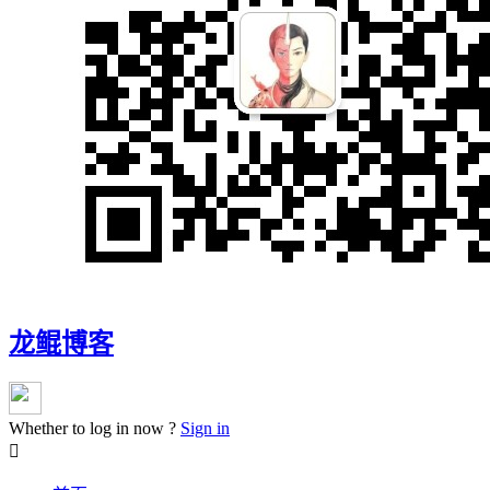
龙鲲博客
Whether to log in now ?
Sign in
