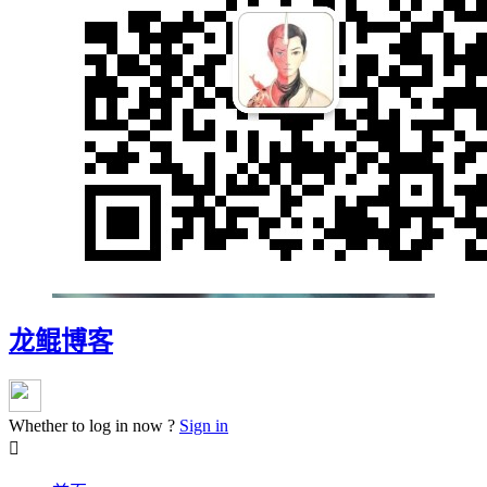
龙鲲博客
Whether to log in now ?
Sign in
