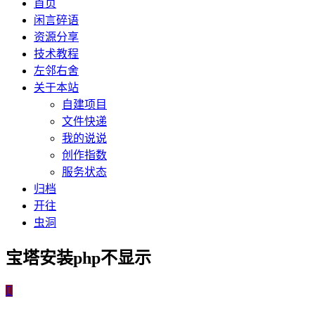
首页
闲言碎语
资源分享
技术教程
左邻右舍
关于本站
自建项目
文件快递
我的说说
创作指数
服务状态
归档
开往
虫洞
宝塔安装php不显示
