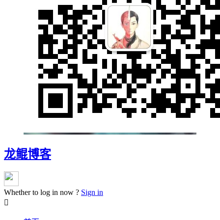
龙鲲博客
Whether to log in now ?
Sign in
