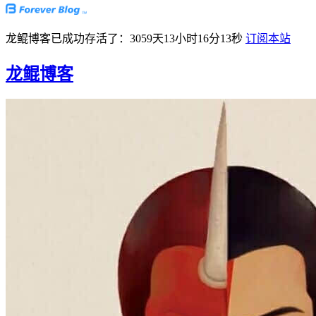
龙鲲博客已成功存活了：3059天13小时16分14秒
订阅本站
龙鲲博客