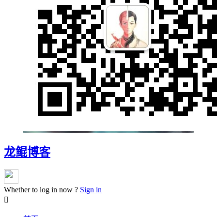
龙鲲博客
Whether to log in now ?
Sign in
